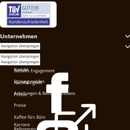
Unternehmen
Self-Service
Navigation überspringen
Navigation überspringen
Über uns
Navigation überspringen
Kontakt
Soziales Engagement
Störung melden
Nachhaltigkeit
Anleitungen & Reinigungsvideos
Presse
Preise
Kaffee fürs Büro
Karriere
Referenzen