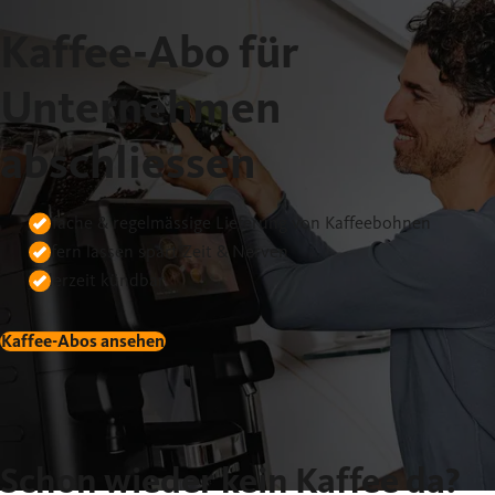
Kaffee-Abo für
Unternehmen
abschliessen
Einfache & regelmässige Lieferung von Kaffeebohnen
Liefern lassen spart Zeit & Nerven
Jederzeit kündbar
Kaffee-Abos ansehen
Schon wieder kein Kaffee da?