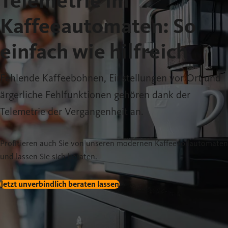
Telemetrie im
Kaffeeautomaten: So
einfach wie hilfreich
Fehlende Kaffeebohnen, Einstellungen vor Ort und
ärgerliche Fehlfunktionen gehören dank der
Telemetrie der Vergangenheit an.
Profitieren auch Sie von unseren modernen Kaffeevollautomaten
und lassen Sie sich beraten.
Jetzt unverbindlich beraten lassen