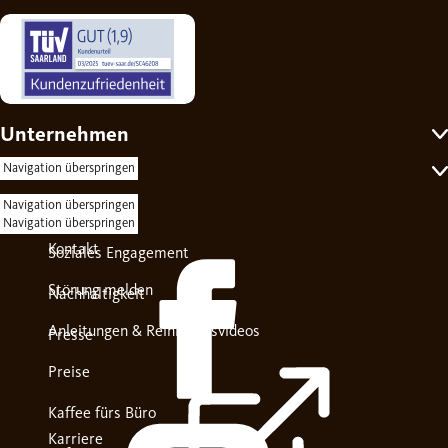
Unternehmen
Self-Service
Navigation überspringen
Navigation überspringen
Über uns
Navigation überspringen
Kontakt
Soziales Engagement
Störung melden
Nachhaltigkeit
Anleitungen & Reinigungsvideos
Presse
Preise
Kaffee fürs Büro
Karriere