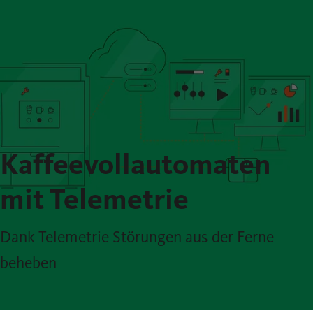
Kaffeevollautomaten
mit Telemetrie
Dank Telemetrie Störungen aus der Ferne
beheben