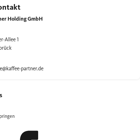
ontakt
tner Holding GmbH
r-Allee 1
brück
se@kaffee-partner.de
s
pringen