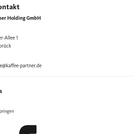
ontakt
tner Holding GmbH
r-Allee 1
brück
se@kaffee-partner.de
s
pringen