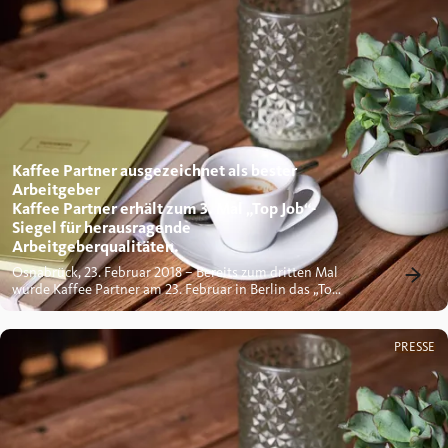
Kaffee Partner ausgezeichnet als bester
Arbeitgeber
Kaffee Partner erhält zum 3. Mal „Top Job“-
Siegel für herausragende
Arbeitgeberqualitäten.
Osnabrück, 23. Februar 2018 – Bereits zum dritten Mal
wurde Kaffee Partner am 23. Februar in Berlin das „Top
Job“-Siegel...
PRESSE