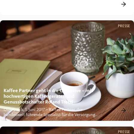
Osnabrück, 19. Februar 2021 – Zum wiederholten Male
ist ein Produkt der Kaffee Partner Gruppe mit dem
Plus X Award, dem...
PRESSE
Kaffee Partner geht in die Offensive – mit
hochwertigen Kaffeegeräten und
Genussbotschafter Roland Trettl
Osnabrück, 1. Juni 2017 – Kaffee Partner, der
bundesweit führende Spezialist für die Versorgung
von Unternehmen mit...
PRESSE