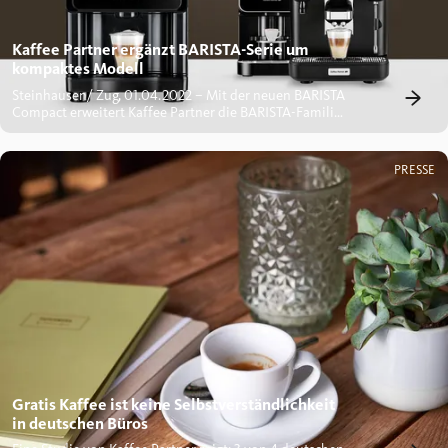
Kaffee Partner ergänzt BARISTA-Serie um
kompaktes Modell
Steinhausen/ Zug, 01.04.2022 – Mit der neuen BARISTA
Compact erweitert Kaffee Partner die BARISTA-Familie
um einen...
PRESSE
Gratis Kaffee ist keine Selbstverständlichkeit
in deutschen Büros