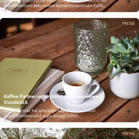
Eine Studie von Kaffee Partner zeigt: 3 von 4 deutschen
Arbeitnehmern bekommen keinen kostenlosen Kaffee
vom...
PRESSE
Kaffee Partner unterstützt das Diakoniewerk
Osnabrück
Kaffee Partner hat eine Lagerkapazität von 5.000
Quadratmetern und sogar knapp 3.000
Palettenstellplätze. Dennoch kann...
PRESSE