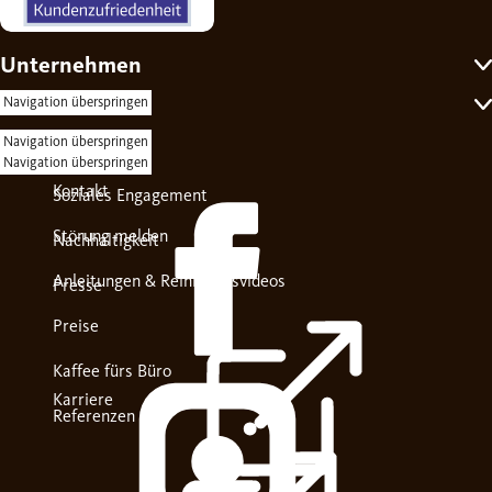
Unternehmen
Self-Service
Navigation überspringen
Navigation überspringen
Über uns
Navigation überspringen
Kontakt
Soziales Engagement
Störung melden
Nachhaltigkeit
Anleitungen & Reinigungsvideos
Presse
Preise
Kaffee fürs Büro
Karriere
Referenzen